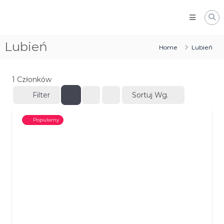
Skip
Izba
to
Gospodarcza
content
Ziemi
Lubień
Home
Lubień
Myślenickiej
1
Członków
Filter
Sortuj Wg.
Popularny