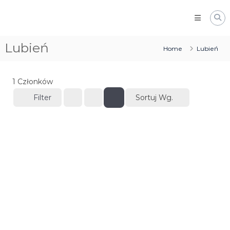
Skip
Izba
to
Gospodarcza
content
Ziemi
Lubień
Home
Lubień
Myślenickiej
1
Członków
Filter
Sortuj Wg.