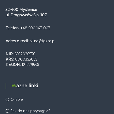
32-400 Myślenice
ul. Drogowców 6 p. 107
Telefon:
+48 500 143 003
Adres e-mail:
biuro@igzm.pl
NIP:
6812026530
KRS:
0000353855
REGON:
121229536
Ważne linki
O izbie
Jak do nas przystąpić?